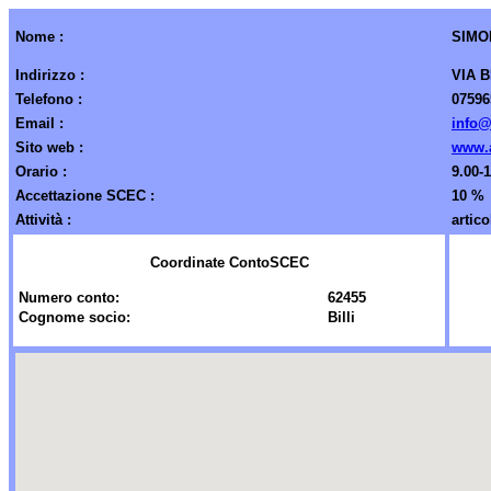
Nome :
SIMO
Indirizzo :
VIA 
Telefono :
07596
Email :
info@
Sito web :
www.a
Orario :
9.00-
Accettazione SCEC :
10 % 
Attività :
artico
Coordinate ContoSCEC
Numero conto:
62455
Cognome socio:
Billi