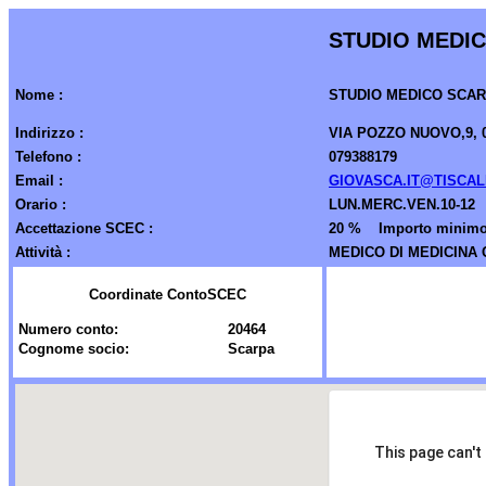
STUDIO MEDI
Nome :
STUDIO MEDICO SCAR
Indirizzo :
VIA POZZO NUOVO,9, 0
Telefono :
079388179
Email :
GIOVASCA.IT@TISCALI
Orario :
LUN.MERC.VEN.10-12
Accettazione SCEC :
20 % Importo minimo 
Attività :
MEDICO DI MEDICINA 
Coordinate ContoSCEC
Numero conto:
20464
Cognome socio:
Scarpa
This page can't